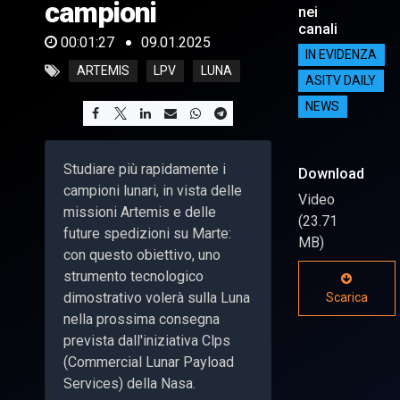
campioni
nei
canali
00:01:27
09.01.2025
IN EVIDENZA
ARTEMIS
LPV
LUNA
ASITV DAILY
NEWS
Studiare più rapidamente i
Download
campioni lunari, in vista delle
Video
missioni Artemis e delle
(23.71
future spedizioni su Marte:
MB)
con questo obiettivo, uno
strumento tecnologico
dimostrativo volerà sulla Luna
Scarica
nella prossima consegna
prevista dall'iniziativa Clps
(Commercial Lunar Payload
Services) della Nasa.