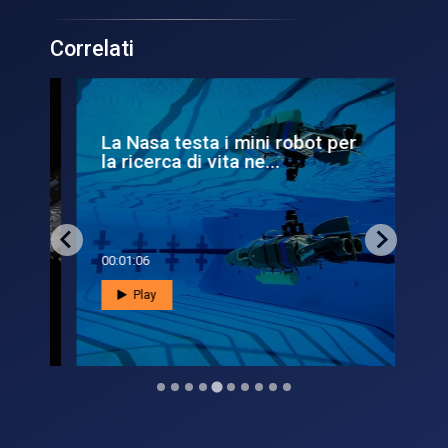
Correlati
La Nasa testa i mini robot per
Tu
la ricerca di vita ne...
eq
00:01:06
00:0
Play