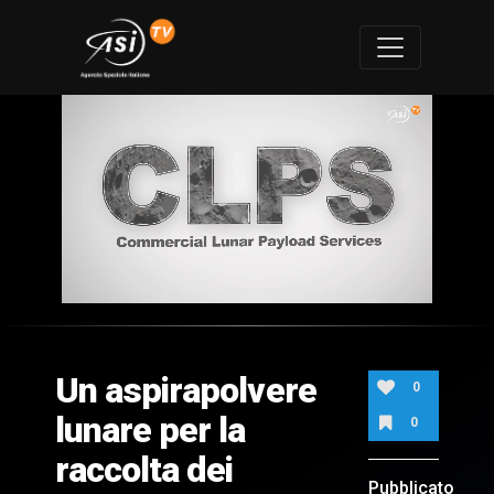
0
of
1
minute,
Un aspirapolvere
27
0
seconds
lunare per la
0
raccolta dei
Pubblicato