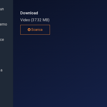
cun
Download
Video (37.32 MB)
tremo
Scarica
oce
 a