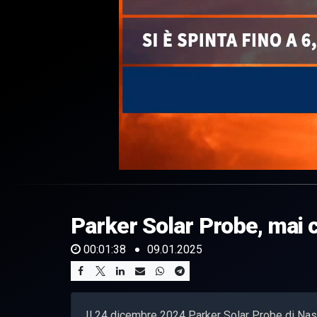
0
of
1
minute,
Parker Solar Probe, mai co
38
seconds
Volume
0%
00:01:38
09.01.2025
Il 24 dicembre 2024 Parker Solar Probe di Nasa 