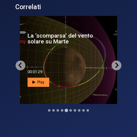
Correlati
co
La ‘scomparsa’ del vento
Sol
solare su Marte
So
00:01:29
00:0
Play