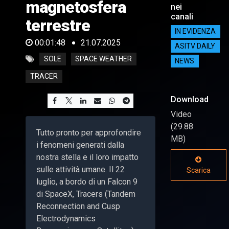
magnetosfera
nei
canali
terrestre
IN EVIDENZA
00:01:48
21.07.2025
ASITV DAILY
SOLE
SPACE WEATHER
NEWS
TRACER
Download
Video
(29.88
Tutto pronto per approfondire
MB)
i fenomeni generati dalla
nostra stella e il loro impatto
sulle attività umane. Il 22
Scarica
luglio, a bordo di un Falcon 9
di SpaceX, Tracers (Tandem
Reconnection and Cusp
Electrodynamics