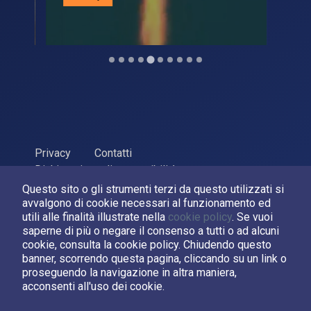
Privacy
Contatti
Dichiarazione di accessibilità
Questo sito o gli strumenti terzi da questo utilizzati si
ASI Agenzia Spaziale Italiana, 2026. P.Iva 03638121008
avvalgono di cookie necessari al funzionamento ed
Sviluppato da
LPM
utili alle finalità illustrate nella
cookie policy
. Se vuoi
saperne di più o negare il consenso a tutti o ad alcuni
cookie, consulta la cookie policy. Chiudendo questo
Seguici su:
banner, scorrendo questa pagina, cliccando su un link o
proseguendo la navigazione in altra maniera,
Asi su Facebook
Asi su X
Canale Asi su YouTube
acconsenti all'uso dei cookie.