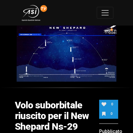
0
of
2
minutes,
Volo suborbitale
4
0
seconds
riuscito per il New
0
Shepard Ns-29
Pubblicato