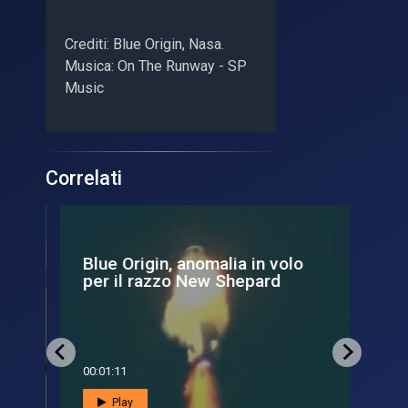
Crediti: Blue Origin, Nasa.
Musica: On The Runway - SP
Music
Correlati
Blue Origin, anomalia in volo
An
per il razzo New Shepard
vol
00:01:11
00:0
Play