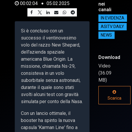
00:02:04
05.02.2025
nei
canali
IN EVIDENZA
ASITV DAILY
Si è concluso con un
NEWS
successo il ventinovesimo
volo del razzo New Shepard,
dell'azienda spaziale
Download
americana Blue Origin. La
Video
missione, chiamata Ns-29,
(36.09
consisteva in un volo
MB)
suborbitale senza astronauti,
durante il quale sono stati
svolti alcuni test con gravità
Scarica
simulata per conto della Nasa.
Con un lancio ottimale, il
booster ha spinto la nuova
capsula 'Karman Line' fino a