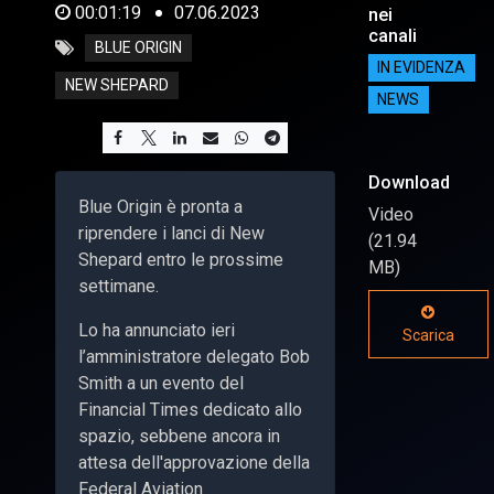
00:01:19
07.06.2023
nei
canali
BLUE ORIGIN
IN EVIDENZA
NEW SHEPARD
NEWS
Download
Blue Origin è pronta a
Video
riprendere i lanci di New
(21.94
Shepard entro le prossime
MB)
settimane.
Lo ha annunciato ieri
Scarica
l’amministratore delegato Bob
Smith a un evento del
Financial Times dedicato allo
spazio, sebbene ancora in
attesa dell'approvazione della
Federal Aviation