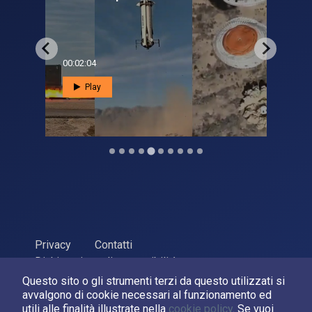
00:02:04
00:0
Play
Privacy
Contatti
Dichiarazione di accessibilità
Questo sito o gli strumenti terzi da questo utilizzati si
ASI Agenzia Spaziale Italiana, 2026. P.Iva 03638121008
avvalgono di cookie necessari al funzionamento ed
Sviluppato da
LPM
utili alle finalità illustrate nella
cookie policy
. Se vuoi