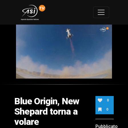
0
of
1
minute,
Blue Origin, New
19
0
seconds
Shepard torna a
0
volare
Pubblicato