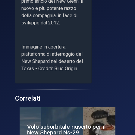
primo lancio del New Glenn, il
nuovo e più potente razzo
della compagnia, in fase di
sviluppo dal 2012.
Immagine in apertura:
piattaforma di atterraggio del
New Shepard nel deserto del
Texas - Crediti: Blue Origin
Correlati
il
Volo suborbitale riuscito per il
Bl
New Shepard Ns-29
24