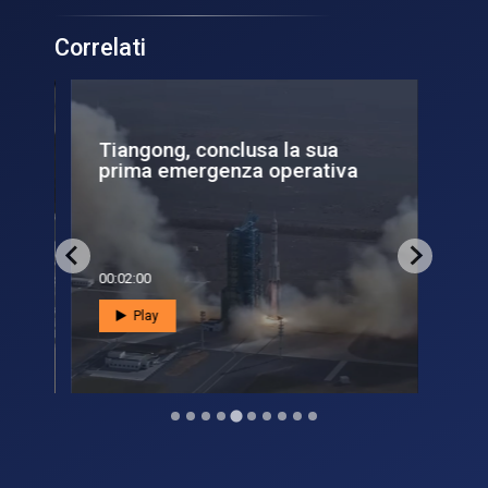
Correlati
Tiangong, conclusa la sua
Ep
prima emergenza operativa
cur
00:02:00
00:0
Play