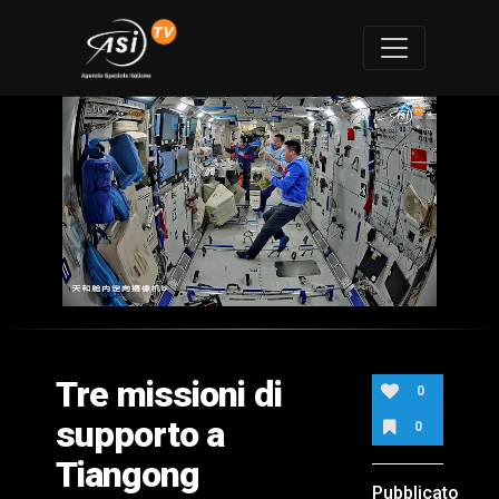
0
of
2
minutes,
Tre missioni di
16
0
seconds
supporto a
0
Tiangong
Pubblicato