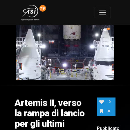
0
of
1
minute,
Artemis II, verso
33
0
seconds
la rampa di lancio
0
per gli ultimi
Pubblicato