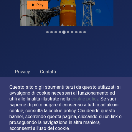
Play
Privacy
Contatti
Dichiarazione di accessibilità
Questo sito o gli strumenti terzi da questo utilizzati si
ASI Agenzia Spaziale Italiana, 2026. P.Iva 03638121008
avvalgono di cookie necessari al funzionamento ed
Sviluppato da
LPM
utili alle finalità illustrate nella
cookie policy
. Se vuoi
saperne di più o negare il consenso a tutti o ad alcuni
cookie, consulta la cookie policy. Chiudendo questo
Seguici su:
banner, scorrendo questa pagina, cliccando su un link o
proseguendo la navigazione in altra maniera,
Asi su Facebook
Asi su X
Canale Asi su YouTube
acconsenti all'uso dei cookie.