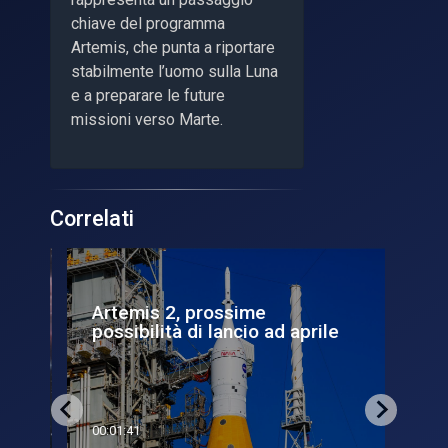
chiave del programma
Artemis, che punta a riportare
stabilmente l’uomo sulla Luna
e a preparare le future
missioni verso Marte.
Correlati
Artemis 2, prossime
Lar
possibilità di lancio ad aprile
pr
00:01:41
00:0