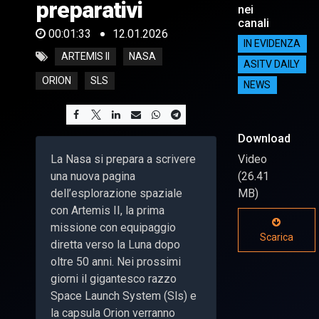
preparativi
nei
canali
00:01:33
12.01.2026
IN EVIDENZA
ARTEMIS II
NASA
ASITV DAILY
ORION
SLS
NEWS
Download
La Nasa si prepara a scrivere
Video
una nuova pagina
(26.41
dell’esplorazione spaziale
MB)
con Artemis II, la prima
missione con equipaggio
Scarica
diretta verso la Luna dopo
oltre 50 anni. Nei prossimi
giorni il gigantesco razzo
Space Launch System (Sls) e
la capsula Orion verranno