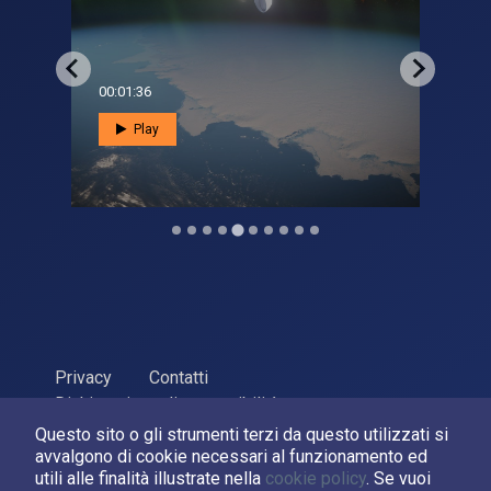
00:01:36
00:0
Play
Privacy
Contatti
Dichiarazione di accessibilità
Questo sito o gli strumenti terzi da questo utilizzati si
ASI Agenzia Spaziale Italiana, 2026. P.Iva 03638121008
avvalgono di cookie necessari al funzionamento ed
Sviluppato da
LPM
utili alle finalità illustrate nella
cookie policy
. Se vuoi