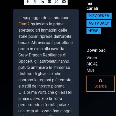
nei
canali
IN EVIDENZA
L'equipaggio della missione
Fram2
ha inviato le prime
ASITV DAILY
spettacolari immagini delle
NEWS
zone polari riprese dall'orbita
bassa. Attraverso il portellone
posto in cima alla navetta
Download
Crew Dragon Resilience di
Video
SpaceX, gli astronauti hanno
(40.42
potuto ammirare le immense
MB)
distese di ghiaccio che
coprono le regioni più remote
e ostili del nostro pianeta.
Scarica
E' la prima volta che gli esseri
umani sorvolano la Terra
percorrendo un'orbita polare,
una rotta utilizzata fino a oggi