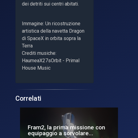
dei detriti sui centri abitati.
Immagine: Un ricostruzione
artistica della navetta Dragon
di SpaceX in orbita sopra la
Terra
Crediti musiche:
HaumeaX27sOrbit - Primal
House Music
Correlati
Fram2, la prima missione con
I p
equipaggio a sorvolare...
Ce