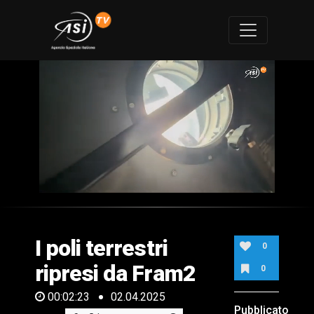
0
of
2
minutes,
I poli terrestri
23
0
seconds
ripresi da Fram2
0
00:02:23
02.04.2025
Pubblicato