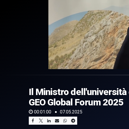
0
of
1
minute,
Il Ministro dell'università
0
Volume
0%
GEO Global Forum 2025
00:01:00
07.05.2025