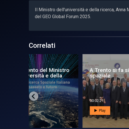
Il Ministro dell'università e della ricerca, Anna
del GEO Global Forum 2025.
Correlati
 Ministro
A Trento si fa sinergia
Fa
 della
spaziale
qu
sp
00:02:21
00:0
Play