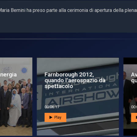
 Maria Bernini ha preso parte alla cerimonia di apertura della plena
rnborough 2012,
Avio? Non è solo
ando l'aerospazio dà
questione di business
ettacolo
6:17
00:03:28
Play
Play