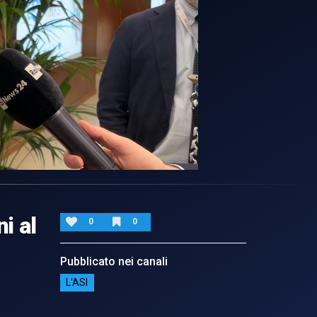
i al
0
0
Pubblicato nei canali
L'ASI