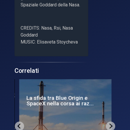
Spaziale Goddard della Nasa.
CREDITS: Nasa, Rsi, Nasa
Goddard
MUSIC: Elisaveta Stoycheva
Correlati
La sfida tra Blue Origin e
Da
SpaceX nella corsa ai raz...
pro