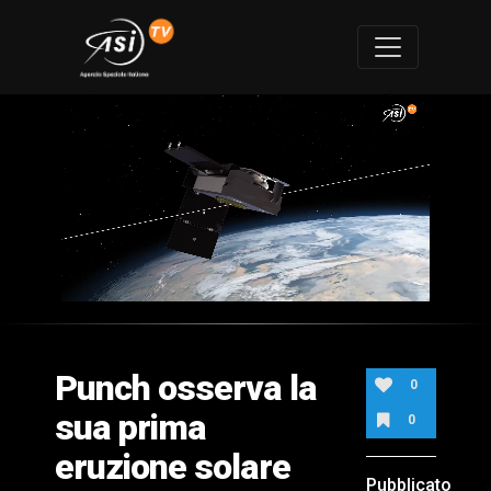
0
of
2
minutes,
Punch osserva la
13
0
seconds
sua prima
0
eruzione solare
Pubblicato