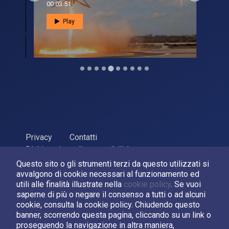
00:03:51
00:0
Play
Privacy
Contatti
Dichiarazione di accessibilità
Questo sito o gli strumenti terzi da questo utilizzati si
ASI Agenzia Spaziale Italiana, 2026. P.Iva 03638121008
avvalgono di cookie necessari al funzionamento ed
Sviluppato da
LPM
utili alle finalità illustrate nella
cookie policy
. Se vuoi
saperne di più o negare il consenso a tutti o ad alcuni
cookie, consulta la cookie policy. Chiudendo questo
Seguici su:
banner, scorrendo questa pagina, cliccando su un link o
proseguendo la navigazione in altra maniera,