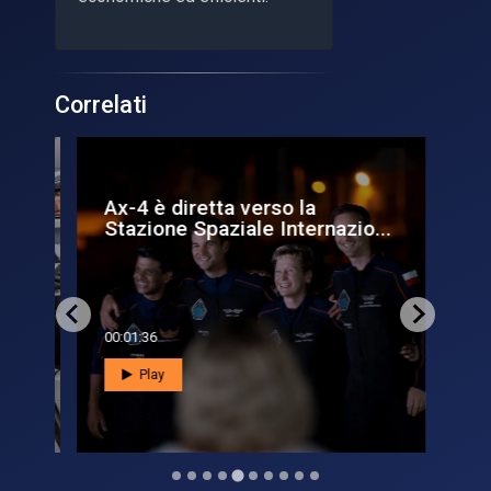
Correlati
Ax-4 è diretta verso la
16
...
Stazione Spaziale Internazio...
In
00:01:36
00:0
Play