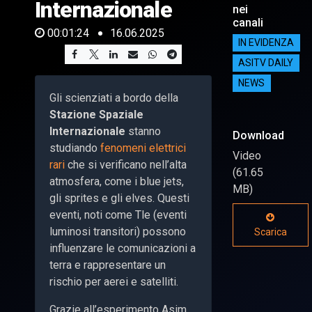
Internazionale
nei
canali
00:01:24
16.06.2025
IN EVIDENZA
ASITV DAILY
NEWS
Gli scienziati a bordo della
Stazione Spaziale
Internazionale
stanno
Download
studiando
fenomeni elettrici
Video
rari
che si verificano nell’alta
(61.65
atmosfera, come i blue jets,
MB)
gli sprites e gli elves. Questi
eventi, noti come Tle (eventi
luminosi transitori) possono
Scarica
influenzare le comunicazioni a
terra e rappresentare un
rischio per aerei e satelliti.
Grazie all’esperimento Asim