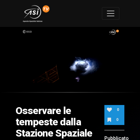
0
of
1
minute,
Osservare le
24
0
seconds
tempeste dalla
0
Stazione Spaziale
Pubblicato