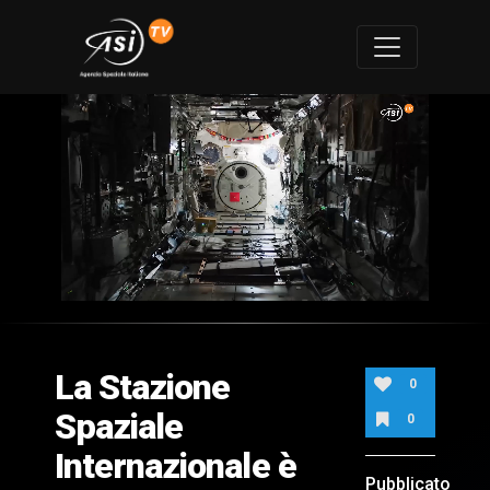
0
of
1
minute,
La Stazione
33
0
seconds
Spaziale
0
Internazionale è
Pubblicato