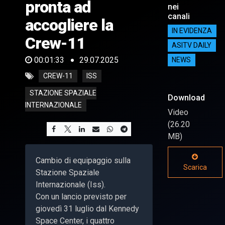
pronta ad
nei
canali
accogliere la
IN EVIDENZA
Crew-11
ASITV DAILY
00:01:33
29.07.2025
NEWS
CREW-11
ISS
STAZIONE SPAZIALE
Download
INTERNAZIONALE
Video
(26.20
MB)
Cambio di equipaggio sulla
Scarica
Stazione Spaziale
Internazionale (Iss).
Con un lancio previsto per
giovedì 31 luglio dal Kennedy
Space Center, i quattro