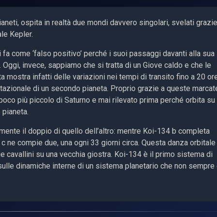
neti, ospita in realtà due mondi davvero singolari, svelati grazie
le Kepler.
ni fa come ‘falso positivo’ perché i suoi passaggi davanti alla sua
. Oggi, invece, sappiamo che si tratta di un Giove caldo e che le
a mostra infatti delle variazioni nei tempi di transito fino a 20 or
avitazionale di un secondo pianeta. Proprio grazie a queste marcat
, poco più piccolo di Saturno e mai rilevato prima perché orbita su
o pianeta.
tamente il doppio di quello dell’altro: mentre Koi-134 b completa
34 c ne compie due, una ogni 33 giorni circa. Questa danza orbitale
 cavallini su una vecchia giostra. Koi-134 è il primo sistema di
sulle dinamiche interne di un sistema planetario che non sempre