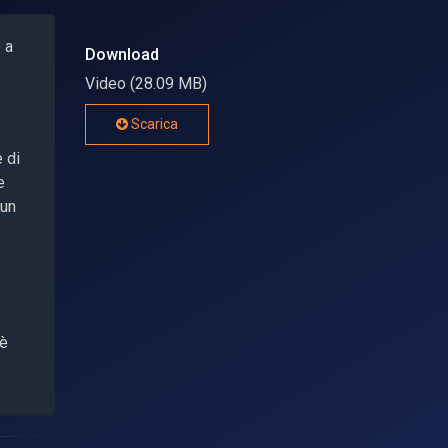
 a
Download
Video (28.09 MB)
Scarica
e di
e
 un
 è