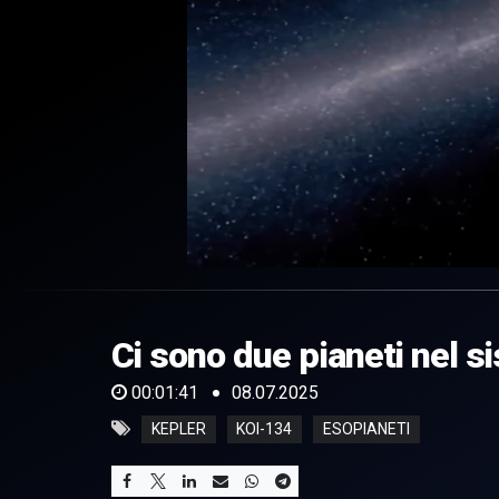
0
of
1
minute,
Ci sono due pianeti nel 
41
seconds
Volume
0%
00:01:41
08.07.2025
KEPLER
KOI-134
ESOPIANETI