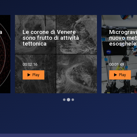
 corone di Venere
Microgravità simulata,
o frutto di attività
nuovo metodo con
ttonica
esoscheletro...
2:16
00:01:48
Play
Play