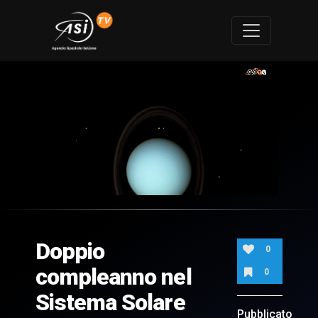
0
of
1
minute,
Doppio
40
0
seconds
compleanno nel
0
Sistema Solare
Pubblicato