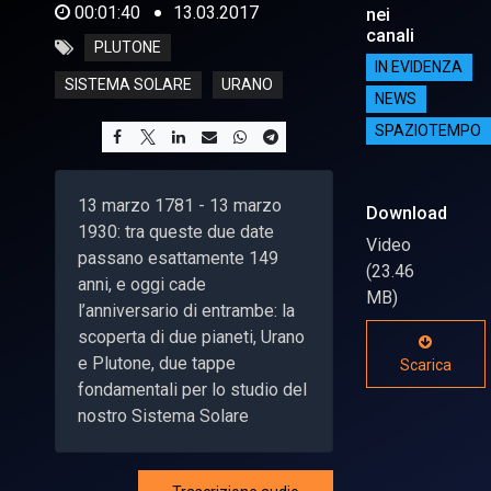
00:01:40
13.03.2017
nei
canali
PLUTONE
IN EVIDENZA
SISTEMA SOLARE
URANO
NEWS
SPAZIOTEMPO
13 marzo 1781 - 13 marzo
Download
1930: tra queste due date
Video
passano esattamente 149
(23.46
anni, e oggi cade
MB)
l’anniversario di entrambe: la
scoperta di due pianeti, Urano
e Plutone, due tappe
Scarica
fondamentali per lo studio del
nostro Sistema Solare