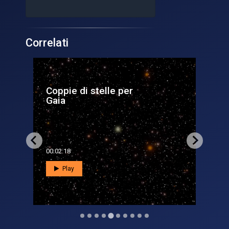
Correlati
Coppie di stelle per
Te
Gaia
mo
00:02:18
00:0
Play