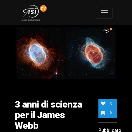
0
of
2
minutes,
3 anni di scienza
20
0
seconds
per il James
0
Webb
Pubblicato