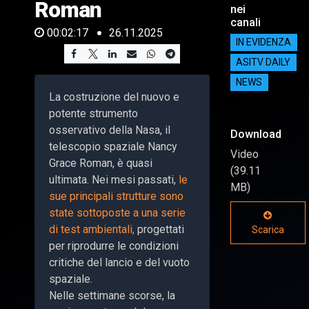
Roman
nei
canali
00:02:17
26.11.2025
IN EVIDENZA
ASITV DAILY
NEWS
La costruzione del nuovo e
potente strumento
osservativo della Nasa, il
Download
telescopio spaziale Nancy
Video
Grace Roman, è quasi
(39.11
ultimata. Nei mesi passati,
le
MB)
sue principali strutture sono
state sottoposte a una serie
di test ambientali,
progettati
Scarica
per riprodurre le condizioni
critiche del lancio e del vuoto
spaziale.
Nelle settimane scorse, la