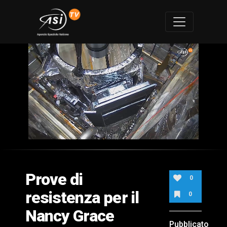
0
of
2
minutes,
Prove di
17
0
seconds
resistenza per il
0
Nancy Grace
Pubblicato