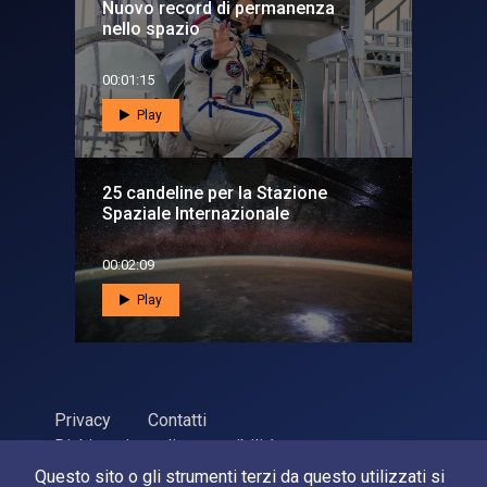
Nuovo record di permanenza
nello spazio
00:01:15
Play
25 candeline per la Stazione
Spaziale Internazionale
00:02:09
Play
Privacy
Contatti
Dichiarazione di accessibilità
Questo sito o gli strumenti terzi da questo utilizzati si