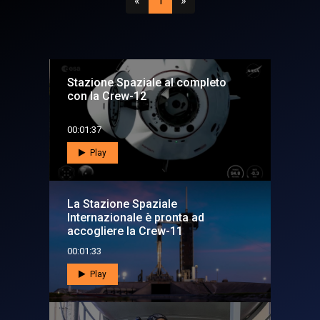
«
1
»
Stazione Spaziale al completo
con la Crew-12
00:01:37
Play
La Stazione Spaziale
Internazionale è pronta ad
accogliere la Crew-11
00:01:33
Play