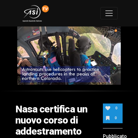
0
of
2
minutes,
Nasa certifica un
11
0
seconds
nuovo corso di
0
addestramento
Pubblicato