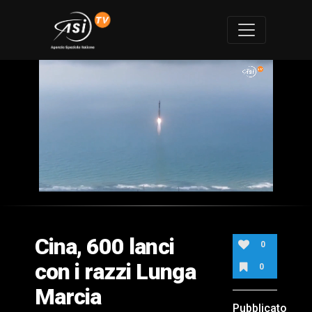
0
of
2
minutes,
Cina, 600 lanci
4
0
seconds
con i razzi Lunga
0
Marcia
Pubblicato