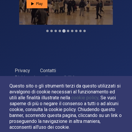
Play
Privacy
Contatti
Dichiarazione di accessibilità
Questo sito o gli strumenti terzi da questo utilizzati si
ASI Agenzia Spaziale Italiana, 2026. P.Iva 03638121008
avvalgono di cookie necessari al funzionamento ed
Sviluppato da
LPM
utili alle finalità illustrate nella
cookie policy
. Se vuoi
saperne di più o negare il consenso a tutti o ad alcuni
cookie, consulta la cookie policy. Chiudendo questo
Seguici su:
banner, scorrendo questa pagina, cliccando su un link o
proseguendo la navigazione in altra maniera,
Asi su Facebook
Asi su X
Canale Asi su YouTube
acconsenti all'uso dei cookie.