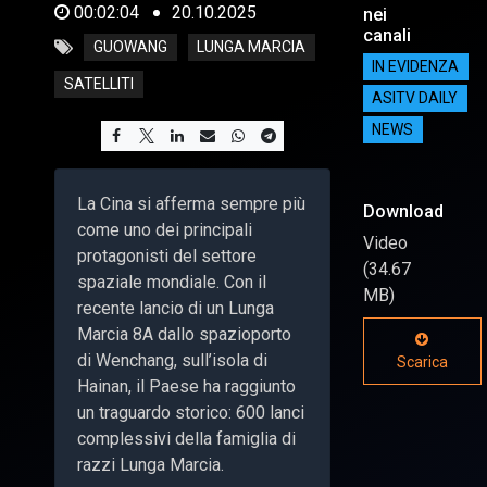
00:02:04
20.10.2025
nei
canali
GUOWANG
LUNGA MARCIA
IN EVIDENZA
SATELLITI
ASITV DAILY
NEWS
La Cina si afferma sempre più
Download
come uno dei principali
Video
protagonisti del settore
(34.67
spaziale mondiale. Con il
MB)
recente lancio di un Lunga
Marcia 8A dallo spazioporto
di Wenchang, sull’isola di
Scarica
Hainan, il Paese ha raggiunto
un traguardo storico: 600 lanci
complessivi della famiglia di
razzi Lunga Marcia.