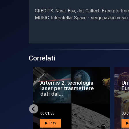
CREDITS: Nasa, Esa, Jpl, Caltech Excerpts fr
MUSIC: Interstellar Space - sergepavkinmusic
Correlati
Artemis 2, tecnologia
Un
ina test
laser per trasmettere
Eu
dati dal...
00:01:55
00:0
Play