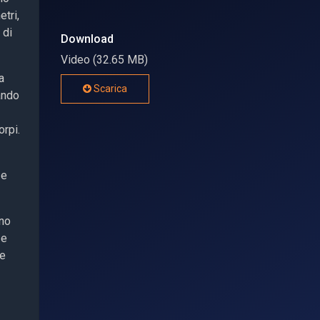
etri,
 di
Download
Video (32.65 MB)
a
Scarica
ando
orpi.
 e
ono
 e
re