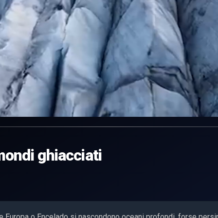
mondi ghiacciati
me Europa o Encelado si nascondono oceani profondi, forse persi