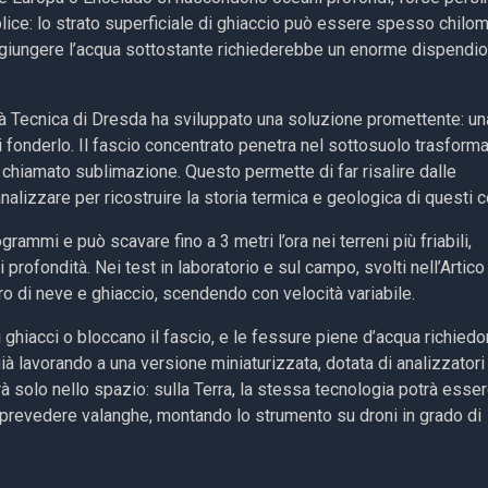
plice: lo strato superficiale di ghiaccio può essere spesso chilom
raggiungere l’acqua sottostante richiederebbe un enorme dispendio
sità Tecnica di Dresda ha sviluppato una soluzione promettente: un
di fonderlo. Il fascio concentrato penetra nel sottosuolo trasform
 chiamato sublimazione. Questo permette di far risalire dalle
alizzare per ricostruire la storia termica e geologica di questi c
ammi e può scavare fino a 3 metri l’ora nei terreni più friabili,
rofondità. Nei test in laboratorio e sul campo, svolti nell’Artico
etro di neve e ghiaccio, scendendo con velocità variabile.
 di ghiacci o bloccano il fascio, e le fessure piene d’acqua richied
ià lavorando a una versione miniaturizzata, dotata di analizzatori
rà solo nello spazio: sulla Terra, la stessa tecnologia potrà esse
 prevedere valanghe, montando lo strumento su droni in grado di