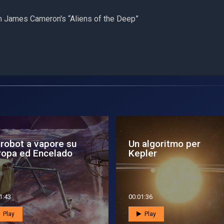
om James Cameron's “Aliens of the Deep”
 robot a vapore su
Un algoritmo per
ropa ed Encelado
Kepler
1:43
00:01:36
Play
Play