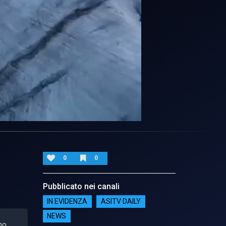
0
0
Pubblicato nei canali
IN EVIDENZA
ASITV DAILY
NEWS
no