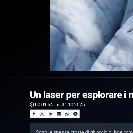
0
of
1
minute,
Un laser per esplorare i 
54
seconds
Volume
0%
00:01:54
31.10.2025
Sotto le spesse croste di ghiaccio di lune co