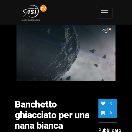
0
of
1
minute,
Banchetto
49
0
seconds
ghiacciato per una
0
nana bianca
Pubblicato