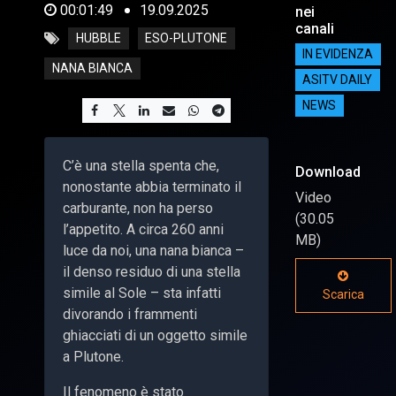
00:01:49
19.09.2025
nei
canali
HUBBLE
ESO-PLUTONE
IN EVIDENZA
NANA BIANCA
ASITV DAILY
NEWS
C’è una stella spenta che,
Download
nonostante abbia terminato il
Video
carburante, non ha perso
(30.05
l’appetito. A circa 260 anni
MB)
luce da noi, una nana bianca –
il denso residuo di una stella
simile al Sole – sta infatti
Scarica
divorando i frammenti
ghiacciati di un oggetto simile
a Plutone.
Il fenomeno è stato