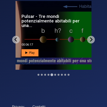
Pulsar - Tre mondi
L’
potenzialmente abitabili per
su
una...
00:06:17
00:0
Play
Privacy
Contatti