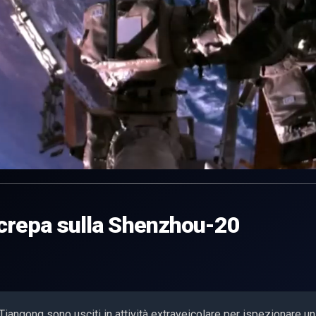
 crepa sulla Shenzhou-20
iangong sono usciti in attività extraveicolare per ispezionare un