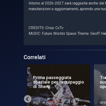
Intorno al 2026-2027 sarà raggiunta anche dal t
manutenzioni e aggiornamenti, aprendo una nu
CREDITS: Cnsa. CcTv
MUSIC: Future Worlds Space Theme: Geoff Ha
Correlati
supporto
Rientrano i taikonauti di
Ti
Shenzhou 19
dif
spa
00:02:17
00:0