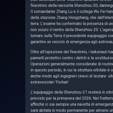
finestrino della navicella Shenzhou-20, danneg
Il comandante Zhang Lu e il collega Wu Fei hanno
della stazione Zhang Hongzhang, che dall'intern
terra. L’esame ha confermato la presenza di una
non sicuro il rientro della Shenzhou-20. L'agen
tornare sulla Terra il precedente equipaggio co
garantire un veicolo di emergenza agli astronau
Oltre all’ispezione del finestrino, i taikonauti h
pannelli protettivi contro i detriti e la sostitu
Operazioni generalmente considerate di routin
in questo periodo, in cui la struttura orbitale 
anche modo agli ingegneri cinesi di testare ult
extraveicolari 'Feitian'.
L’equipaggio della Shenzhou-21 resterà in orbi
previsto per la primavera del 2026. Nel frattem
affinché ci sia sempre una navetta di emergenza
sarà abitata in modo permanente per almeno un