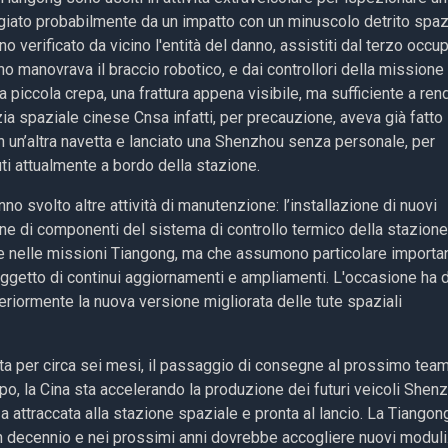
giato probabilmente da un impatto con un minuscolo detrito spaz
 verificato da vicino l'entità del danno, assistiti dal terzo occu
o manovrava il braccio robotico, e dai controllori della missione
 piccola crepa, una frattura appena visibile, ma sufficiente a ren
zia spaziale cinese Cnsa infatti, per precauzione, aveva già fatto
n un’altra navetta e lanciato una Shenzhou senza personale, per
ti attualmente a bordo della stazione.
anno svolto altre attività di manutenzione: l’installazione di nuovi
zione di componenti del sistema di controllo termico della stazione
e nelle missioni Tiangong, ma che assumono particolare importa
è oggetto di continui aggiornamenti e ampliamenti. L'occasione ha 
eriormente la nuova versione migliorata delle tute spaziali
ta per circa sei mesi, il passaggio di consegne al prossimo tea
po, la Cina sta accelerando la produzione dei futuri veicoli Shen
 attraccata alla stazione spaziale e pronta al lancio. La Tiangon
 decennio e nei prossimi anni dovrebbe accogliere nuovi moduli