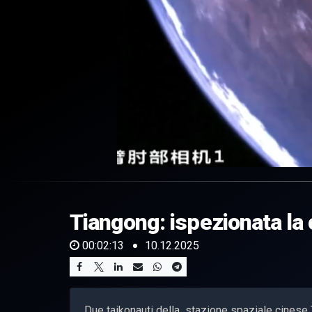
0
of
2
minutes,
Tiangong: ispezionata la
13
seconds
Volume
0%
00:02:13
10.12.2025
Due taikonauti della stazione spaziale cinese T