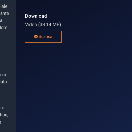
iale.
pante
Download
 a
Video (38.14 MB)
dere
Scarica
.
nza
dato
m è
zhou,
g
.