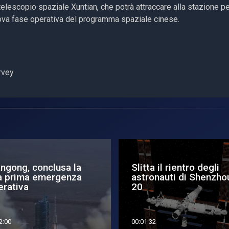
elescopio spaziale Xuntian, che potrà attraccare alla stazione p
ova fase operativa del programma spaziale cinese.
rvey
angong rafforza le
Cina, al via la mission
ese contro i detriti
Shenzhou-23
ziali
0:52
00:01:34