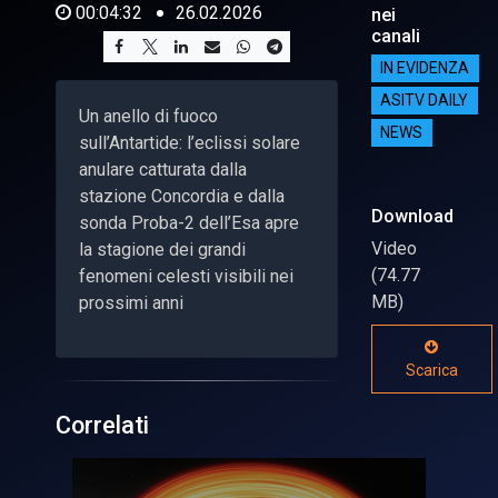
00:04:32
26.02.2026
nei
canali
IN EVIDENZA
ASITV DAILY
Un anello di fuoco
NEWS
sull’Antartide: l’eclissi solare
anulare catturata dalla
stazione Concordia e dalla
Download
sonda Proba-2 dell’Esa apre
Video
la stagione dei grandi
(74.77
fenomeni celesti visibili nei
MB)
prossimi anni
Scarica
Correlati