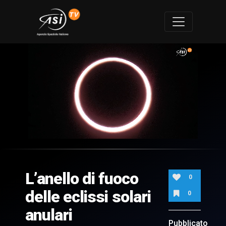
0
of
4
minutes,
L’anello di fuoco
32
0
seconds
delle eclissi solari
0
anulari
Pubblicato