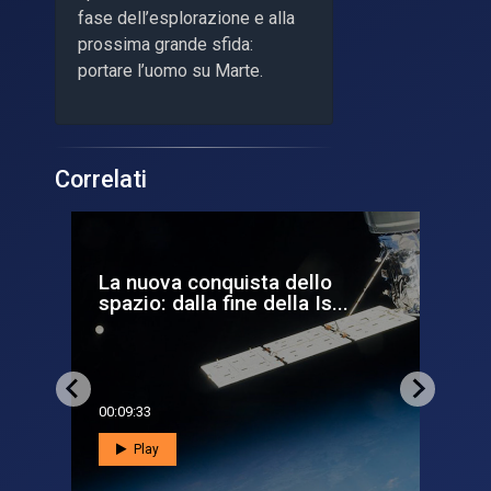
fase dell’esplorazione e alla
prossima grande sfida:
portare l’uomo su Marte.
Correlati
a
La nuova conquista dello
Le
spazio: dalla fine della Is...
via
00:09:33
00:0
Play