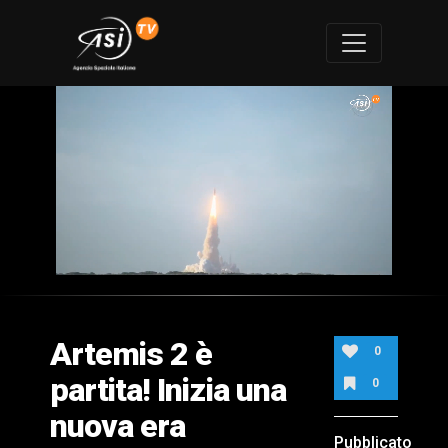
0
of
3
minutes,
Artemis 2 è
4
0
seconds
partita! Inizia una
0
nuova era
Pubblicato