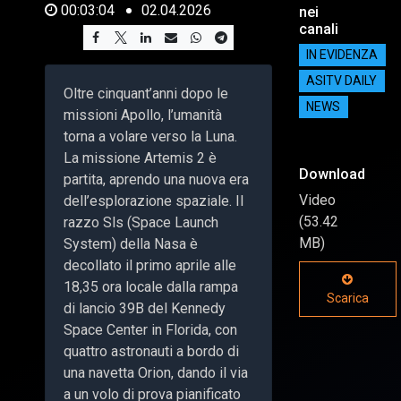
00:03:04
02.04.2026
nei
canali
IN EVIDENZA
ASITV DAILY
Oltre cinquant’anni dopo le
NEWS
missioni Apollo, l’umanità
torna a volare verso la Luna.
La missione Artemis 2 è
Download
partita, aprendo una nuova era
Video
dell’esplorazione spaziale. Il
(53.42
razzo Sls (Space Launch
MB)
System) della Nasa è
decollato il primo aprile alle
18,35 ora locale dalla rampa
Scarica
di lancio 39B del Kennedy
Space Center in Florida, con
quattro astronauti a bordo di
una navetta Orion, dando il via
a un volo di prova pianificato