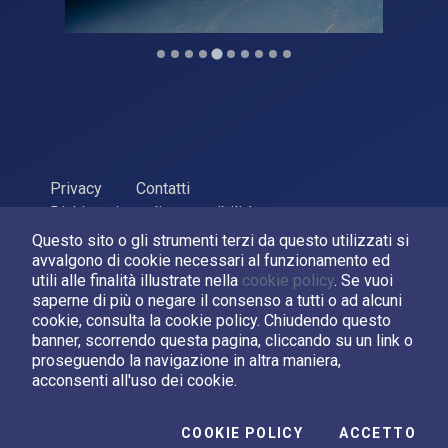
Privacy
Contatti
Dichiarazione di accessibilità
Questo sito o gli strumenti terzi da questo utilizzati si
ASI Agenzia Spaziale Italiana, 2026. P.Iva 03638121008
avvalgono di cookie necessari al funzionamento ed
Sviluppato da
LPM
utili alle finalità illustrate nella
cookie policy
. Se vuoi
saperne di più o negare il consenso a tutti o ad alcuni
cookie, consulta la cookie policy. Chiudendo questo
Seguici su:
banner, scorrendo questa pagina, cliccando su un link o
proseguendo la navigazione in altra maniera,
Asi su Facebook
Asi su X
Canale Asi su YouTube
acconsenti all'uso dei cookie.
I C
COOKIE POLICY
ACCETTO