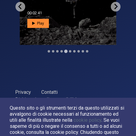
00:02:41
00:0
Play
Privacy
Contatti
Dichiarazione di accessibilità
Questo sito o gli strumenti terzi da questo utilizzati si
ASI Agenzia Spaziale Italiana, 2026. P.Iva 03638121008
avvalgono di cookie necessari al funzionamento ed
Sviluppato da
LPM
utili alle finalità illustrate nella
cookie policy
. Se vuoi
saperne di più o negare il consenso a tutti o ad alcuni
cookie, consulta la cookie policy. Chiudendo questo
Seguici su: