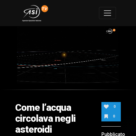
0
of
1
minute,
Come l’acqua
42
0
seconds
circolava negli
0
asteroidi
Pubblicato