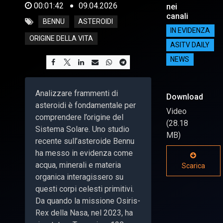
00:01:42
09.04.2026
nei
canali
BENNU
ASTEROIDI
IN EVIDENZA
ORIGINE DELLA VITA
ASITV DAILY
NEWS
Analizzare frammenti di
Download
asteroidi è fondamentale per
Video
comprendere l’origine del
(28.18
Sistema Solare. Uno studio
MB)
recente sull’asteroide Bennu
ha messo in evidenza come
acqua, minerali e materia
Scarica
organica interagissero su
questi corpi celesti primitivi.
Da quando la missione Osiris-
Rex della Nasa, nel 2023, ha