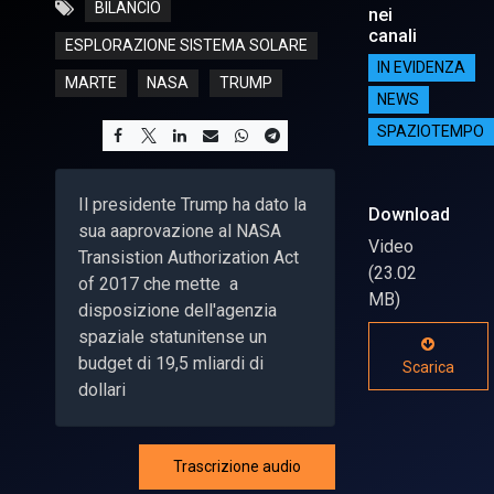
BILANCIO
nei
canali
ESPLORAZIONE SISTEMA SOLARE
IN EVIDENZA
MARTE
NASA
TRUMP
NEWS
SPAZIOTEMPO
Il presidente Trump ha dato la
Download
sua aaprovazione al NASA
Video
Transistion Authorization Act
(23.02
of 2017 che mette a
MB)
disposizione dell'agenzia
spaziale statunitense un
budget di 19,5 mliardi di
Scarica
dollari
Trascrizione audio