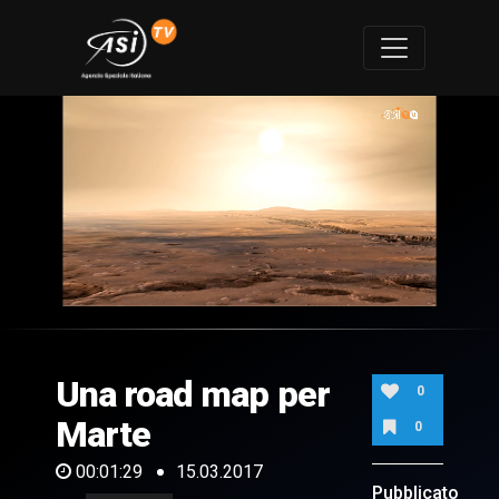
0
of
1
minute,
Una road map per
29
0
seconds
Marte
0
00:01:29
15.03.2017
Pubblicato