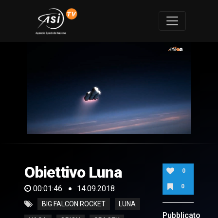
0
of
1
minute,
Obiettivo Luna
46
0
seconds
0
00:01:46
14.09.2018
BIG FALCON ROCKET
LUNA
Pubblicato