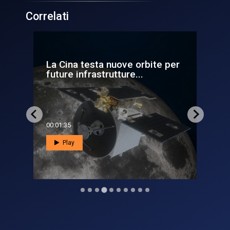
Correlati
te per
Lugre, verso la Luna con Gps e
Galileo
00:02:37
Play