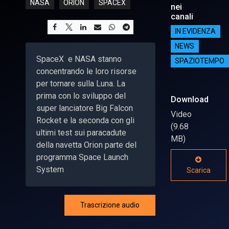
NASA
ORION
SPACEX
nei
canali
IN EVIDENZA
NEWS
SpaceX e NASA stanno
SPAZIOTEMPO
concentrando le loro risorse
per tornare sulla Luna. La
prima con lo sviluppo del
Download
super lanciatore Big Falcon
Video
Rocket e la seconda con gli
(9.68
ultimi test sui paracadute
MB)
della navetta Orion parte del
programma Space Launch
System
Scarica
Trascrizione audio