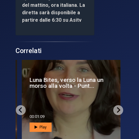
del mattino, ora italiana. La
diretta sarà disponibile a
partire dalle 6:30 su Asitv
Correlati
a
Luna Bites, verso la Luna un
Ar
morso alla volta - Punt...
mi
00:01:09
00:0
Play