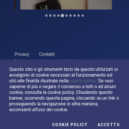
Privacy
Contatti
Dichiarazione di accessibilità
Questo sito o gli strumenti terzi da questo utilizzati si
ASI Agenzia Spaziale Italiana, 2026. P.Iva 03638121008
avvalgono di cookie necessari al funzionamento ed
Sviluppato da
LPM
utili alle finalità illustrate nella
cookie policy
. Se vuoi
saperne di più o negare il consenso a tutti o ad alcuni
cookie, consulta la cookie policy. Chiudendo questo
Seguici su:
banner, scorrendo questa pagina, cliccando su un link o
proseguendo la navigazione in altra maniera,
Asi su Facebook
Asi su X
Canale Asi su YouTube
acconsenti all'uso dei cookie.
I C
COOKIE POLICY
ACCETTO