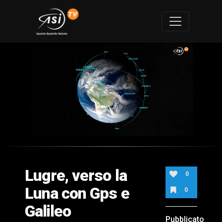
0
of
2
minutes,
Lugre, verso la
37
0
seconds
Luna con Gps e
0
Galileo
Pubblicato