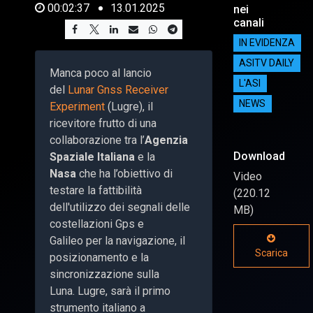
00:02:37
13.01.2025
nei
canali
IN EVIDENZA
ASITV DAILY
Manca poco al lancio
L'ASI
del
Lunar Gnss Receiver
NEWS
Experiment
(Lugre), il
ricevitore frutto di una
collaborazione tra l’
Agenzia
Download
Spaziale Italiana
e la
Nasa
che ha l’obiettivo di
Video
testare la fattibilità
(220.12
dell'utilizzo dei segnali delle
MB)
costellazioni Gps e
Galileo per la navigazione, il
Scarica
posizionamento e la
sincronizzazione sulla
Luna. Lugre, sarà il primo
strumento italiano a