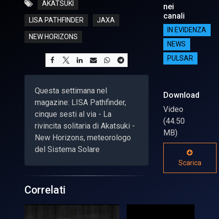
AKATSUKI
nei
canali
LISA PATHFINDER
JAXA
IN EVIDENZA
NEW HORIZONS
NEWS
PULSAR
Questa settimana nel
Download
magazine: LISA Pathfinder,
Video
cinque sesti al via - La
(44.50
rivincita solitaria di Akatsuki -
MB)
New Horizons, meteorologo
del Sistema Solare
Scarica
Correlati