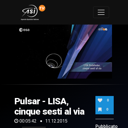
0
of
5
minutes,
Pulsar - LISA,
42
0
seconds
cinque sesti al via
0
00:05:42
11.12.2015
Pubblicato