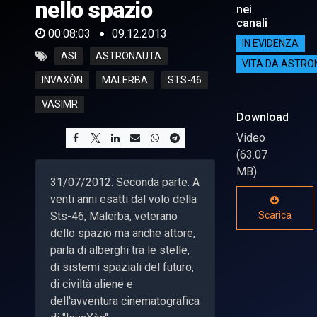
nello spazio
nei
canali
00:08:03
09.12.2013
IN EVIDENZA
ASI
ASTRONAUTA
VITA DA ASTR
INVAXÒN
MALERBA
STS-46
VASIMR
Download
Video
(63.07
MB)
31/07/2012. Seconda parte. A
venti anni esatti dal volo della
Sts-46, Malerba, veterano
Scarica
dello spazio ma anche attore,
parla di alberghi tra le stelle,
di sistemi spaziali del futuro,
di civiltà aliene e
dell'avventura cinematografica