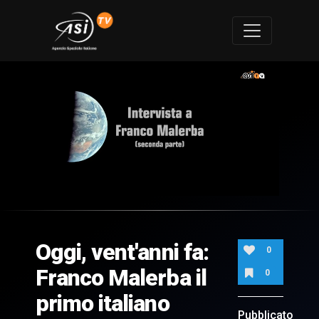
0
of
8
minutes,
Oggi, vent'anni fa:
3
0
seconds
Franco Malerba il
0
primo italiano
Pubblicato