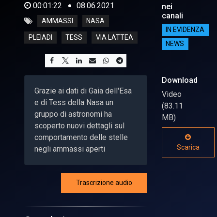
00:01:22
08.06.2021
nei
canali
AMMASSI
NASA
IN EVIDENZA
PLEIADI
TESS
VIA LATTEA
NEWS
Download
Grazie ai dati di Gaia dell'Esa
Video
e di Tess della Nasa un
(83.11
gruppo di astronomi ha
MB)
scoperto nuovi dettagli sul
comportamento delle stelle
Scarica
negli ammassi aperti
Trascrizione audio