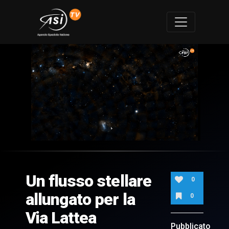
0
of
1
minute,
Un flusso stellare
22
0
seconds
allungato per la
0
Via Lattea
Pubblicato