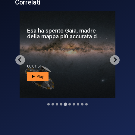
Correlati
na
Esa ha spento Gaia, madre
Un 
della mappa più accurata d...
Ga
00:01:51
00:0
Play