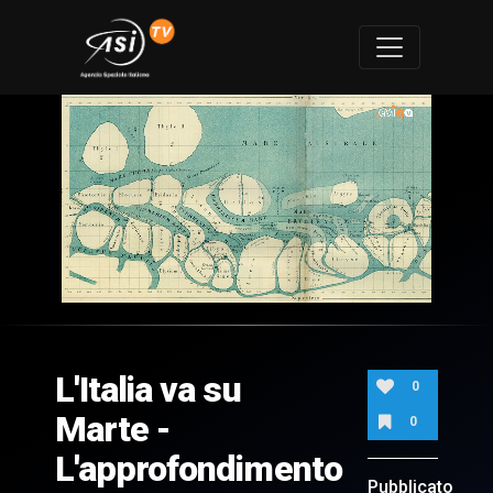
0
of
12
minutes,
L'Italia va su
46
0
seconds
Marte -
0
L'approfondimento
Pubblicato