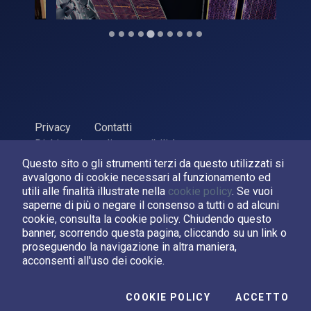
Privacy
Contatti
Dichiarazione di accessibilità
Questo sito o gli strumenti terzi da questo utilizzati si
ASI Agenzia Spaziale Italiana, 2026. P.Iva 03638121008
avvalgono di cookie necessari al funzionamento ed
Sviluppato da
LPM
utili alle finalità illustrate nella
cookie policy
. Se vuoi
saperne di più o negare il consenso a tutti o ad alcuni
cookie, consulta la cookie policy. Chiudendo questo
Seguici su:
banner, scorrendo questa pagina, cliccando su un link o
proseguendo la navigazione in altra maniera,
Asi su Facebook
Asi su X
Canale Asi su YouTube
acconsenti all'uso dei cookie.
I C
COOKIE POLICY
ACCETTO