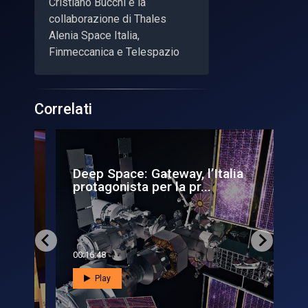
Cristiano Bucchi e la
collaborazione di Thales
Alenia Space Italia,
Finmeccanica e Telespazio
Correlati
Deep Space: Gateway, l’Italia
La
protagonista per la pr...
sot
00:16:48
00:0
Play