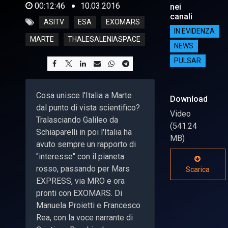
00:12:46
10.03.2016
nei
canali
ASITV
ESA
EXOMARS
IN EVIDENZA
MARTE
THALESALENIASPACE
NEWS
PULSAR
Cosa unisce l'Italia a Marte
Download
dal punto di vista scientifico?
Video
Tralasciando Galileo da
(541.24
Schiaparelli in poi l'Italia ha
MB)
avuto sempre un rapporto di
"interesse" con il pianeta
rosso, passando per Mars
Scarica
EXPRESS, via MRO e ora
pronti con EXOMARS. Di
Manuela Proietti e Francesco
Rea, con la voce narrante di