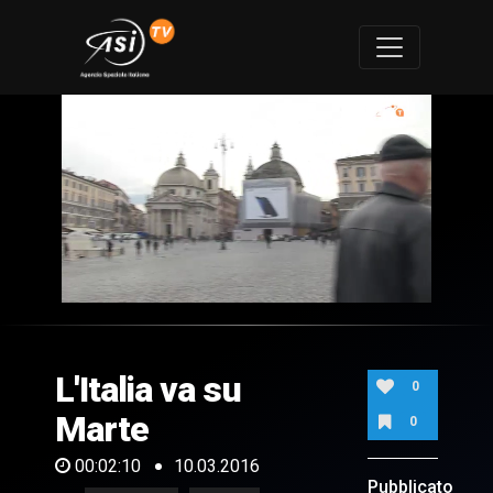
0
of
2
minutes,
L'Italia va su
10
0
seconds
Marte
0
00:02:10
10.03.2016
Pubblicato