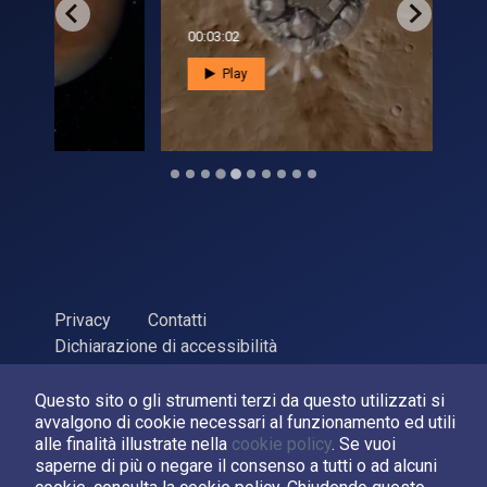
00:03:02
00:1
Play
Privacy
Contatti
Dichiarazione di accessibilità
ASI Agenzia Spaziale Italiana, 2026. P.Iva 03638121008
Questo sito o gli strumenti terzi da questo utilizzati si
Sviluppato da
LPM
avvalgono di cookie necessari al funzionamento ed utili
alle finalità illustrate nella
cookie policy
. Se vuoi
Seguici su:
saperne di più o negare il consenso a tutti o ad alcuni