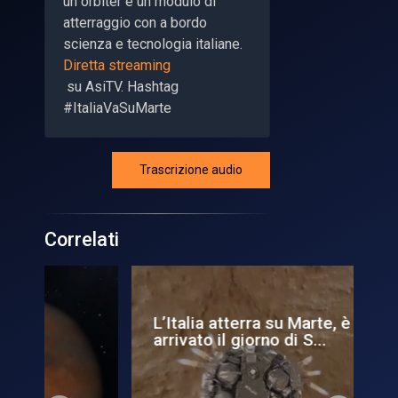
un orbiter e un modulo di
atterraggio con a bordo
scienza e tecnologia italiane.
Diretta streaming
su AsiTV. Hashtag
#ItaliaVaSuMarte
Trascrizione audio
Correlati
L’Italia atterra su Marte, è
De
arrivato il giorno di S...
pro