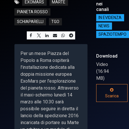
EXOMARS
MARTE
nei
canali
PIANETA ROSSO
IN EVIDENZA
SCHIAPARELLI
TGO
NEWS
SPAZIOTEMPO
Per un mese Piazza del
Download
Popolo a Roma ospiterà
Video
l'installazione dedicata alla
(16.94
doppia missione europea
MB)
ExoMars per l'esplorazione
del pianeta rosso. Attraverso
il maxi-schermo lunedì 14
Scarica
marzo alle 10:30 sarà
possibile seguire in diretta il
lancio della spedizione 2016
incaricata di portare su Marte