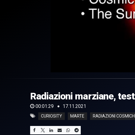
0
of
1
minute,
Radiazioni marziane, test
29
seconds
Volume
0%
00:01:29
17.11.2021
CURIOSITY
MARTE
RADIAZIONI COSMICH