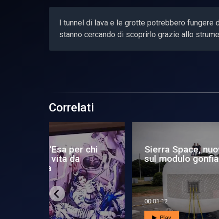
I tunnel di lava e le grotte potrebbero fungere d
stanno cercando di scoprirlo grazie allo strume
Correlati
ovi test
Paesaggi mutevoli per
20
abile
Curiosity
Cur
00:01:08
00:0
Play