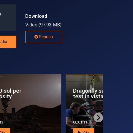
i
Download
Video (97.93 MB)
Scarica
udio
mi
Plato supera i test di
La Nasa 
vibrazione
costruzi
Luna e M
00:01:58
00:01:55
Play
Play