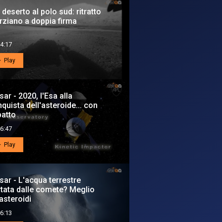
 deserto al polo sud: ritratto
ziano a doppia firma
4:17
Play
sar - 2020, l'Esa alla
quista dell'asteroide... con
atto
6:47
Play
sar - L'acqua terrestre
tata dalle comete? Meglio
 asteroidi
6:13