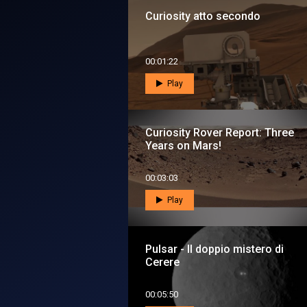
Curiosity atto secondo
00:01:22
Play
Curiosity Rover Report: Three
Years on Mars!
00:03:03
Play
Pulsar - Il doppio mistero di
Cerere
00:05:50