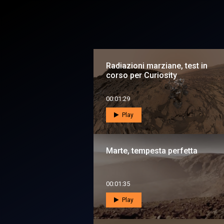
Radiazioni marziane, test in
corso per Curiosity
00:01:29
Play
Marte, tempesta perfetta
00:01:35
Play