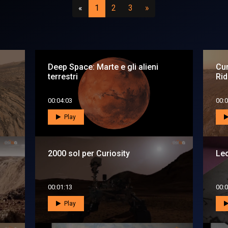
Precedente
(attuale)
(vai a pagina 2)
(vai a pagina 3)
Successivo
«
1
2
3
»
Deep Space: Marte e gli alieni
Cur
terrestri
Ri
00:04:03
00:0
Play
2000 sol per Curiosity
Leo
00:01:13
00:0
Play