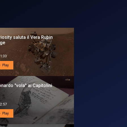
iosity saluta il Vera Rubin
dge
1:33
Play
nardo "vola" ai Capitolini
2:57
Play