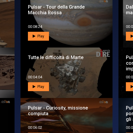
Pulsar - Tour della Grande
Dal
Macchia Rossa
mar
00:08:24
00:0
Play
Tutte le difficoltà di Marte
Pul
con
imp
00:04:04
00:0
Play
Pulsar - Curiosity, missione
Pul
compiuta
por
gli
00:06:02
00:0