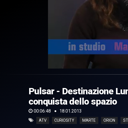
0
of
6
minutes,
Pulsar - Destinazione Luna
48
seconds
Volume
0%
conquista dello spazio
00:06:48
18.01.2013
ATV
CURIOSITY
MARTE
ORION
ST