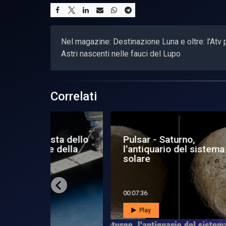
Nel magazine: Destinazione Luna e oltre: l'Atv p
Astri nascenti nelle fauci del Lupo
Correlati
lorare e
I droni dello
Pu
una e
spazio
co
tor
00:05:30
00:0
Play