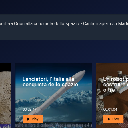
orterà Orion alla conquista dello spazio - Cantieri aperti su Mart
lsar - Dragon
Pulsar - Web live:
nquista lo spazio e
Samantha alla conquis
na a terra
delle stelle
6:30
00:06:23
Play
Play