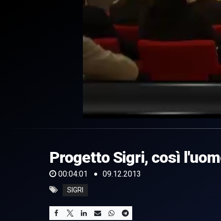
0
of
4
minutes,
Progetto Sigri, così l'uo
1
second
Volume
0%
00:04:01
09.12.2013
SIGRI