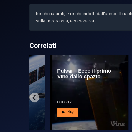
Rischi naturali, e rischi indotti dall'uomo. Il ri
sulla nostra vita, e viceversa.
Correlati
Pulsar - Ecco il primo
Mig
rare
Vine dallo spazio
Sp
id...
sal
00:06:17
00:0
Play