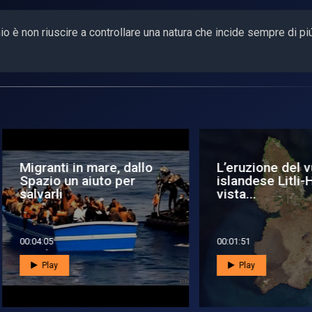
schio è non riuscire a controllare una natura che incide sempre di pi
ranti in mare, dallo
L’eruzione del vulcano
azio un aiuto per
islandese Litli-Hrútur
varli
vista...
4:05
00:01:51
Play
Play