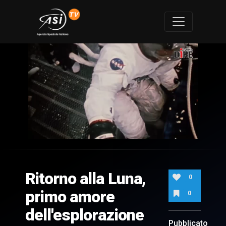
0
of
5
minutes,
Ritorno alla Luna,
53
0
seconds
primo amore
0
dell'esplorazione
Pubblicato