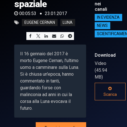
spaziale
nei
canali
00:05:53
23.01.2017
IN EVIDENZA
EUGENE CERNAN
LUNA
NEWS
SCIENTIFICAME
Il 16 gennaio del 2017 è
Download
morto Eugene Cernan, l'ultimo
Video
uomo a camminare sulla Luna.
(45.94
Si è chiusa un'epoca, hanno
MB)
commentato in tanti,
guardando forse con
malinconia ad anni in cui la
Scarica
corsa alla Luna evocava il
futuro.