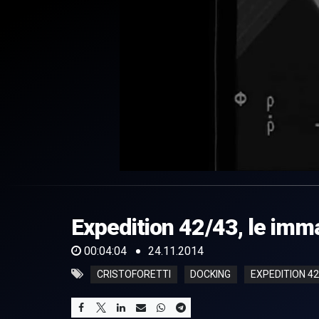
0
of
4
minutes,
Expedition 42/43, le imm
4
seconds
Volume
0%
00:04:04
24.11.2014
CRISTOFORETTI
DOCKING
EXPEDITION 42