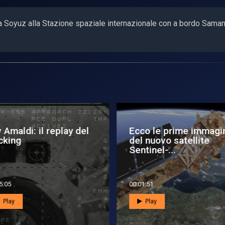
tta Soyuz alla Stazione spaziale internazionale con a bordo Sama
 Amaldi: il replay del
Ecco le prime immagi
cking
del nuovo satellite
Sentinel-...
5:05
00:01:51
Play
Play