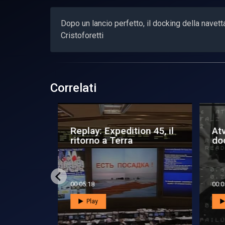
Dopo un lancio perfetto, il docking della nave
Cristoforetti
Correlati
to allo
Replay: Expedition 45, il
Atv
ritorno a Terra
do
00:05:18
00:0
Play