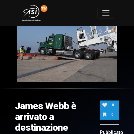
0
of
1
minute,
James Webb è
30
0
seconds
arrivato a
0
destinazione
Pubblicato