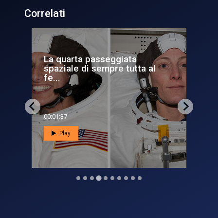
Correlati
#Spacetalk. Colloquio
al
spaziale per il Premier Conte
00:44:55
Play