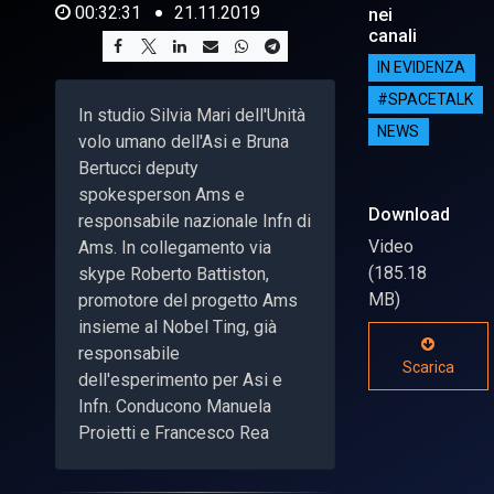
00:32:31
21.11.2019
nei
canali
IN EVIDENZA
#SPACETALK
In studio Silvia Mari dell'Unità
NEWS
volo umano dell'Asi e Bruna
Bertucci deputy
spokesperson Ams e
Download
responsabile nazionale Infn di
Video
Ams. In collegamento via
(185.18
skype Roberto Battiston,
MB)
promotore del progetto Ams
insieme al Nobel Ting, già
responsabile
Scarica
dell'esperimento per Asi e
Infn. Conducono Manuela
Proietti e Francesco Rea