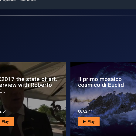
C2017 the state of art.
Il primo mosaico
terview with Roberto
cosmico di Euclid
...
2:51
00:02:44
Play
Play