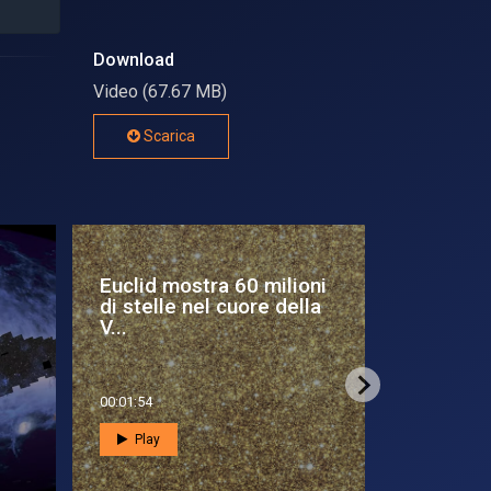
Download
Video (67.67 MB)
Scarica
Euclid mostra 60 milioni
Incontri 
di stelle nel cuore della
scommes
V...
00:01:54
00:17:26
Play
Play