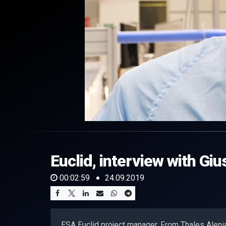
0
of
2
minutes,
Euclid, interview with G
59
seconds
Volume
0%
00:02:59
24.09.2019
ESA Euclid project manager. From Thales Alen