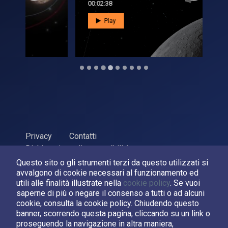
00:02:38
00:0
Play
Privacy
Contatti
Dichiarazione di accessibilità
Questo sito o gli strumenti terzi da questo utilizzati si
ASI Agenzia Spaziale Italiana, 2026. P.Iva 03638121008
avvalgono di cookie necessari al funzionamento ed
Sviluppato da
LPM
utili alle finalità illustrate nella
cookie policy
. Se vuoi
saperne di più o negare il consenso a tutti o ad alcuni
cookie, consulta la cookie policy. Chiudendo questo
Seguici su:
banner, scorrendo questa pagina, cliccando su un link o
proseguendo la navigazione in altra maniera,