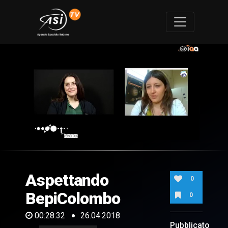
0
of
28
minutes,
Aspettando
32
0
seconds
BepiColombo
0
00:28:32
26.04.2018
Pubblicato