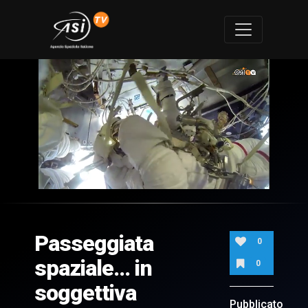
0
of
3
minutes,
Passeggiata
32
0
seconds
spaziale... in
0
soggettiva
Pubblicato