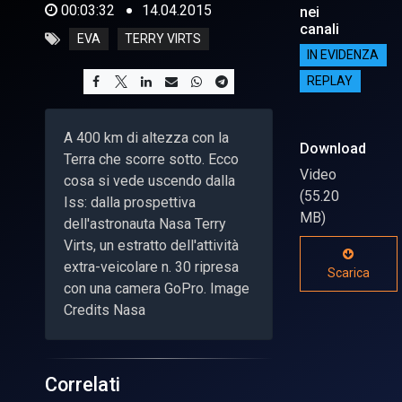
00:03:32
14.04.2015
nei
canali
EVA
TERRY VIRTS
IN EVIDENZA
REPLAY
A 400 km di altezza con la
Download
Terra che scorre sotto. Ecco
Video
cosa si vede uscendo dalla
(55.20
Iss: dalla prospettiva
MB)
dell'astronauta Nasa Terry
Virts, un estratto dell'attività
extra-veicolare n. 30 ripresa
Scarica
con una camera GoPro. Image
Credits Nasa
Correlati