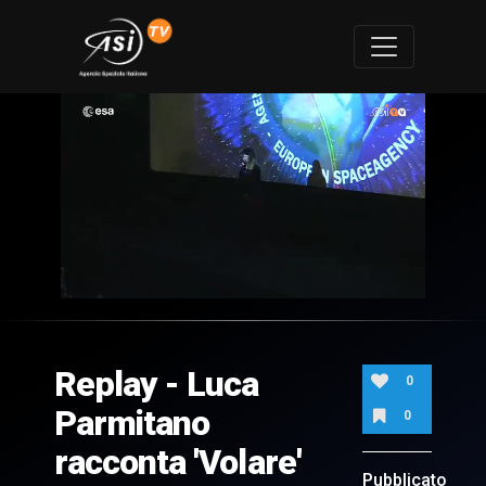
0
of
1
hour,
Replay - Luca
19
0
minutes,
12
Parmitano
0
seconds
racconta 'Volare'
Pubblicato