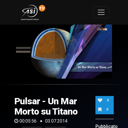
0
of
5
minutes,
Pulsar - Un Mar
56
0
seconds
Morto su Titano
0
00:05:56
03.07.2014
Pubblicato