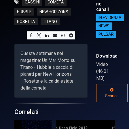
CASSINI
COMETA
nei
canali
HUBBLE
NEW HORIZONS
IN EVIDENZA
ROSETTA
TITANO
NEWS
PULSAR
Questa settimana nel
Download
magazine: Un Mar Morto su
Video
Titano - Hubble a caccia di
(46.01
pianeti per New Horizons
MB)
- Rosetta e la calda estate
della cometa
Scarica
Correlati