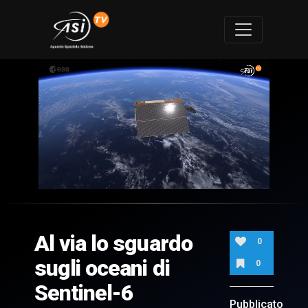
0
of
1
minute,
Al via lo sguardo
42
0
seconds
sugli oceani di
0
Sentinel-6
Pubblicato