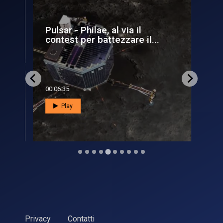
Pulsar - Philae, al via il
Mar
contest per battezzare il...
pr
00:06:35
00:0
Play
Privacy
Contatti