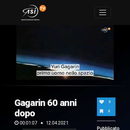
0
of
1
minute,
Gagarin 60 anni
7
0
seconds
dopo
0
00:01:07
12.04.2021
Pubblicato