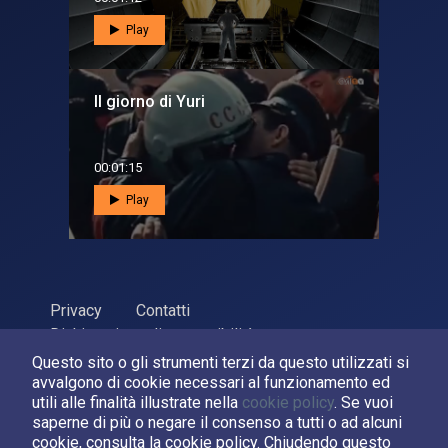
Play
Il giorno di Yuri
00:01:15
Play
Privacy
Contatti
Dichiarazione di accessibilità
Questo sito o gli strumenti terzi da questo utilizzati si
ASI Agenzia Spaziale Italiana, 2026. P.Iva 03638121008
avvalgono di cookie necessari al funzionamento ed
Sviluppato da
LPM
utili alle finalità illustrate nella
cookie policy
. Se vuoi
saperne di più o negare il consenso a tutti o ad alcuni
cookie, consulta la cookie policy. Chiudendo questo
Seguici su: