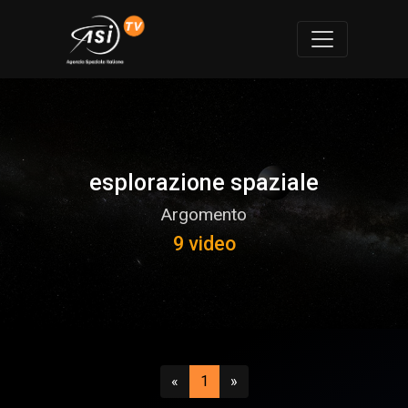
esplorazione spaziale
Argomento
9 video
Precedente
(attuale)
Successivo
«
1
»