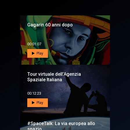
Gagarin 60 anni dopo
00:01:07
Play
Tour virtuale dell’Agenzia
Spaziale Italiana
00:12:23
Play
#SpaceTalk: La via europea allo
spazio