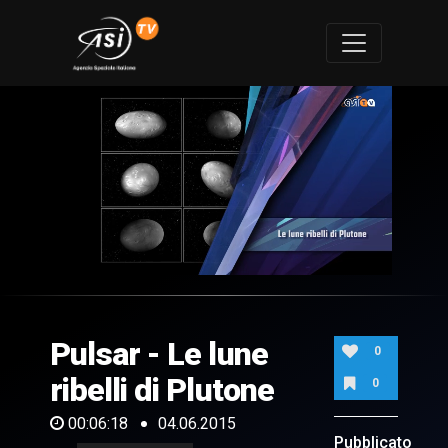
0
of
6
minutes,
Pulsar - Le lune
18
0
seconds
ribelli di Plutone
0
00:06:18
04.06.2015
Pubblicato